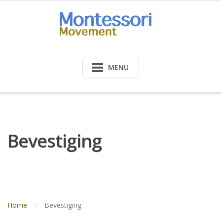
Doorgaan
naar
inhoud
MENU
Bevestiging
Home
Bevestiging