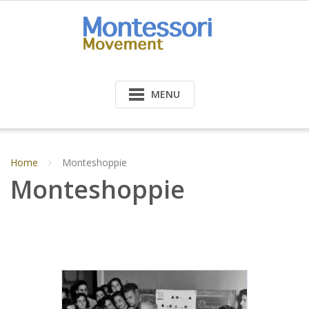
Doorgaan
naar
inhoud
MENU
Home
Monteshoppie
Monteshoppie