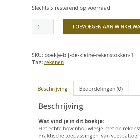
Slechts 5 resterend op voorraad
Boekje
TOEVOEGEN AAN WINKELW
bij
de
kleine
SKU:
boekje-bij-de-kleine-rekenstokken-1
rekenstokken
Tag:
rekenen
aantal
Beschrijving
Beoordelingen (0)
Beschrijving
Wat vind je in dit boekje:
Het echte bovenbouwlesje met de rekens
Praktische toepassingen: van voetbaltoer