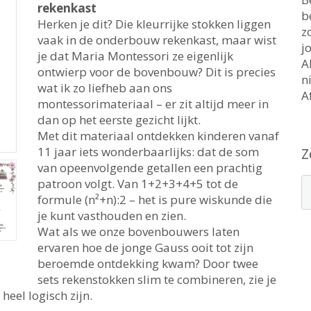
rekenkast
b
Herken je dit? Die kleurrijke stokken liggen
z
vaak in de onderbouw rekenkast, maar wist
j
je dat Maria Montessori ze eigenlijk
A
ontwierp voor de bovenbouw? Dit is precies
n
wat ik zo liefheb aan ons
A
montessorimateriaal – er zit altijd meer in
dan op het eerste gezicht lijkt.
Met dit materiaal ontdekken kinderen vanaf
11 jaar iets wonderbaarlijks: dat de som
Z
van opeenvolgende getallen een prachtig
patroon volgt. Van 1+2+3+4+5 tot de
formule (n²+n):2 – het is pure wiskunde die
je kunt vasthouden en zien.
Wat als we onze bovenbouwers laten
ervaren hoe de jonge Gauss ooit tot zijn
beroemde ontdekking kwam? Door twee
sets rekenstokken slim te combineren, zie je
eel logisch zijn.