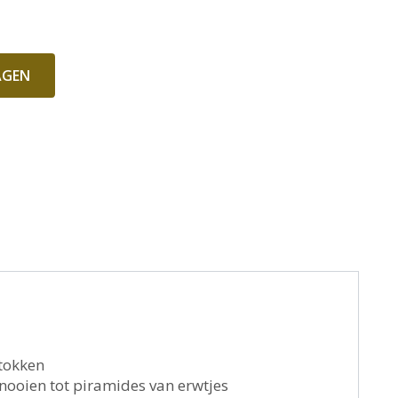
AGEN
tokken
nooien tot piramides van erwtjes