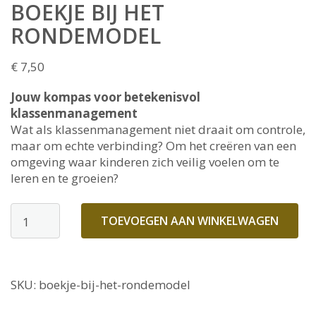
BOEKJE BIJ HET
RONDEMODEL
€
7,50
Jouw kompas voor betekenisvol
klassenmanagement
Wat als klassenmanagement niet draait om controle,
maar om echte verbinding? Om het creëren van een
omgeving waar kinderen zich veilig voelen om te
leren en te groeien?
Boekje
TOEVOEGEN AAN WINKELWAGEN
bij
het
rondemodel
SKU:
boekje-bij-het-rondemodel
aantal