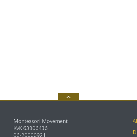
Montessori Movement
A
KvK 63806436
D
06-20000921