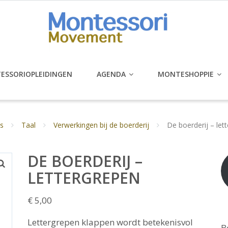
ESSORIOPLEIDINGEN
AGENDA
MONTESHOPPIE
s
Taal
Verwerkingen bij de boerderij
De boerderij – let
DE BOERDERIJ –
LETTERGREPEN
€
5,00
Lettergrepen klappen wordt betekenisvol
B