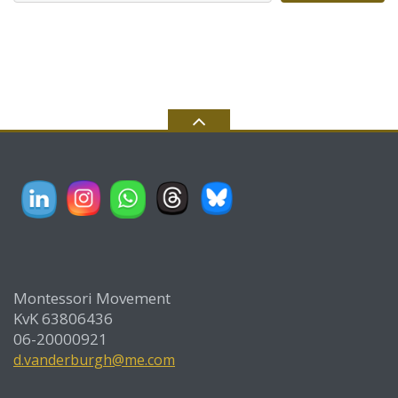
Montessori Movement
KvK 63806436
06-20000921
d.vanderburgh@me.com