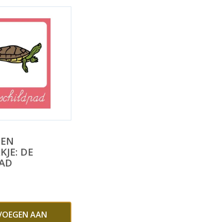
 EN
KJE: DE
PAD
VOEGEN AAN