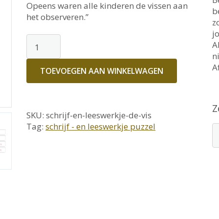
Opeens waren alle kinderen de vissen aan
b
het observeren.”
z
j
Schrijf-
A
en
n
leeswerkje:
A
TOEVOEGEN AAN WINKELWAGEN
De
vis
Z
aantal
SKU:
schrijf-en-leeswerkje-de-vis
Tag:
schrijf - en leeswerkje puzzel