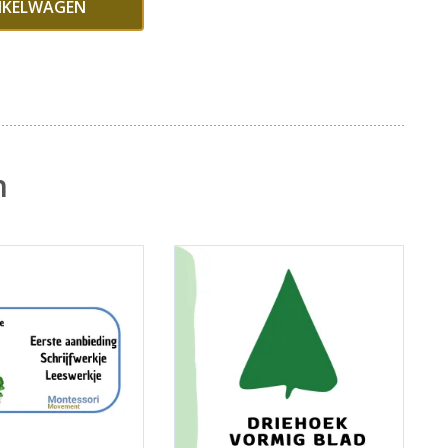
NKELWAGEN
n