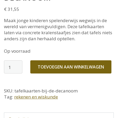
€
31,55
Maak jonge kinderen spelenderwijs wegwijs in de
wereld van vermenigvuldigen. Deze tafelkaarten
laten via concrete kralenstaafjes zien dat tafels niets
anders zijn dan herhaald optellen.
Op voorraad
Tafelkaarten
TOEVOEGEN AAN WINKELWAGEN
bij
de
decanoom
SKU:
tafelkaarten-bij-de-decanoom
aantal
Tag:
rekenen en wiskunde