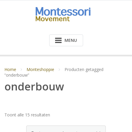
Doorgaan
naar
inhoud
MENU
Home
Monteshoppie
Producten getagged
“onderbouw”
onderbouw
Gesorteerd
Toont alle 15 resultaten
op
nieuwste