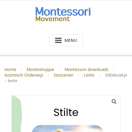
Doorgaan
naar
inhoud
MENU
Home
Monteshoppie
Montessori downloads
Kosmisch Onderwijs
Seizoenen
Lente
Stilteboekje
– lente