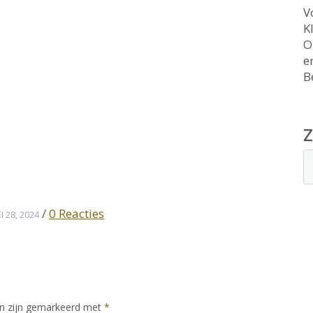
Vo
K
O
e
B
/
0 Reacties
I 28, 2024
en zijn gemarkeerd met
*