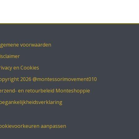
lgemene voorwaarden
isclaimer
rivacy en Cookies
opyright 2026 @montessorimovement010
erzend- en retourbeleid Monteshoppie
oegankelijkheidsverklaring
ookievoorkeuren aanpassen