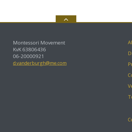
Montessori Movement
A
KvK 63806436
D
06-20000921
d.vanderburgh@me.com
P
C
V
T
C